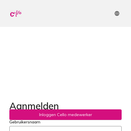
Ga
naar
hoofdinhoud
Aanmelden
Inloggen Cello medewerker
Gebruikersnaam